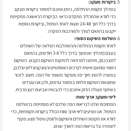
ביקורות מעקב:
במהלך תקופת ההחלמה, נזמין אתכם למספר ביקורות מעקב
כדי לוודא שהתהליך מתקדם כראוי. הביקורת הראשונה מתקיימת
בדרך כלל תוך 24-48 שעות לאחר הטיפול, וביקורות נוספות
ייקבעו בהתאם לצורך ולמורכבות המקרה.
השלמת השיקום הסופי:
לאחר תקופת ההחלמה וההשתלבות המלאה של השתלים
בעצם (תהליך שנמשך בדרך כלל 3-6 חודשים, בהתאם
למצבכם), תוזמנו למרפאה להתקנת השיקום הקבוע. השיקום
הסופי מותאם אישית לצרכים האסתטיים והפונקציונליים שלכם,
במטרה להשיג חיוך יפה ותפקוד משופר של הפה. חשוב לזכור
שתוצאות השיקום תלויות במספר גורמים, ולכן אנו עובדים
בשיתוף פעולה הדוק איתכם כדי להבטיח שביעות רצון מרבית.
ליווי ומעקב ארוך טווח:
המחויבות שלנו לבריאות הפה שלכם לא מסתיימת בהשלמת
הטיפול. אנו מציעים ליווי ארוך טווח הכולל ביקורות תקופתיות, כדי
לוודא את תקינות השתלים והשיקום ולספק טיפול מונע מקיף
לשמירה על בריאות הפה לאורך שנים.