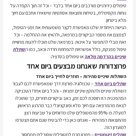
טיפולים כירורגיים מורכבים ביום אחד בלבד – וכל זה תוך הקפדה על
נוחות מקסימלית, בטיחות ותוצאות אסתטיות שישאירו אתכם עם חיוך
מלא ביטחון.
הגישה הייחודית שלנו מאפשרת לקצר משמעותית את זמני הטיפול,
לצמצם את מספר הביקורים במרפאה, ולהאיץ את ההחלמה – וכל
זאת מבלי להתפשר על איכות. במרפאה שלנו תוכלו ליהנות מחוויית
טיפול מפנקת, כולל אפשרויות להפחתת חרדה וכאב, כמו ה
שתלת
שיניים בהרדמה מלאה
או טיפולים בסדציה.
פרוצדורות שאנחנו מבצעים ביום אחד
השתלות שיניים מהירות – חוזרים לחייך ביום אחד
שתלים ביום אחד
– טכנולוגיה פורצת דרך שמאפשרת לכם לעבור
השתלת שיניים ולהתקין שיניים זמניות – והכל ביום אחד! הטכניקה
המהפכנית הזו חוסכת לכם זמן, כאב וביקורים חוזרים, כך שתוכלו
לצאת מהמרפאה עם חיוך מלא ופונקציונלי כבר מהרגע הראשון.
למעלה מ-95% מהמטופלים שלנו מדווחים על שביעות רצון
מהתוצאות המהירות – ואנחנו כאן כדי להבטיח שגם אתם תצטרפו
למועדון הזה.
שתלים זיגומטיים
– פתרון חכם למטופלים שסובלים ממחסור