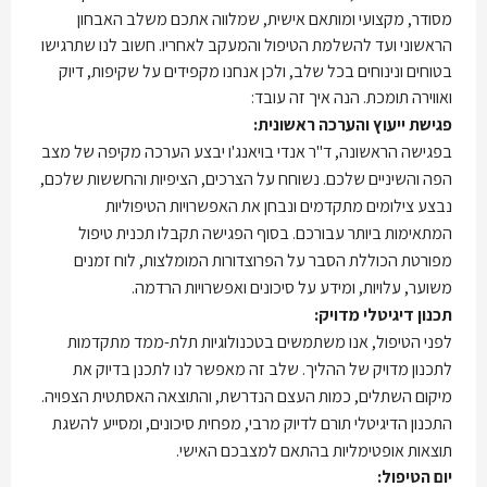
מסודר, מקצועי ומותאם אישית, שמלווה אתכם משלב האבחון
הראשוני ועד להשלמת הטיפול והמעקב לאחריו. חשוב לנו שתרגישו
בטוחים ונינוחים בכל שלב, ולכן אנחנו מקפידים על שקיפות, דיוק
ואווירה תומכת. הנה איך זה עובד:
פגישת ייעוץ והערכה ראשונית:
בפגישה הראשונה, ד"ר אנדי בויאנג'ו יבצע הערכה מקיפה של מצב
הפה והשיניים שלכם. נשוחח על הצרכים, הציפיות והחששות שלכם,
נבצע צילומים מתקדמים ונבחן את האפשרויות הטיפוליות
המתאימות ביותר עבורכם. בסוף הפגישה תקבלו תכנית טיפול
מפורטת הכוללת הסבר על הפרוצדורות המומלצות, לוח זמנים
משוער, עלויות, ומידע על סיכונים ואפשרויות הרדמה.
תכנון דיגיטלי מדויק:
לפני הטיפול, אנו משתמשים בטכנולוגיות תלת-ממד מתקדמות
לתכנון מדויק של ההליך. שלב זה מאפשר לנו לתכנן בדיוק את
מיקום השתלים, כמות העצם הנדרשת, והתוצאה האסתטית הצפויה.
התכנון הדיגיטלי תורם לדיוק מרבי, מפחית סיכונים, ומסייע להשגת
תוצאות אופטימליות בהתאם למצבכם האישי.
יום הטיפול: