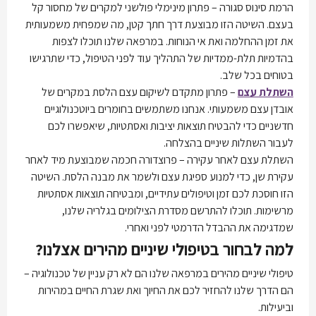
הרמת סינוס סגורה – פתרון מינימלי פולשני למקרים של מחסור קל
בעצם. השיטה הזו מבוצעת דרך חתך קטן, מה שמפחית משמעותית
את זמן ההחלמה ואת אי הנוחות. במרפאה שלנו תוכלו לצפות
בהדמיות תלת-ממדיות של התהליך עוד לפני הטיפול, כדי שתרגישו
בטוחים בכל שלב.
השתלת עצם
– פתרון מתקדם לשיקום עצם הלסת במקרים של
אובדן עצם משמעותי. אנחנו משתמשים בחומרים ביוטכנולוגיים
חדשניים כדי להבטיח תוצאות יציבות ואסתטיות, שיאפשרו לכם
לעבור השתלות שיניים בהצלחה.
השתלת עצם לאחר עקירה – פרוצדורה חכמה שמבוצעת מיד לאחר
עקירת שן, כדי למנוע ספיגת עצם ולשמר את מבנה הלסת. השיטה
הזו חוסכת לכם זמן וטיפולים עתידיים, ומבטיחה תוצאות אסתטיות
מרשימות. תוכלו להתרשם מסדרת הצילומים בגלריה שלנו,
שמדגימה את ההבדל הדרמטי לפני ואחרי.
למה לבחור בטיפולי שיניים מהירים אצלנו?
טיפולי שיניים מהירים במרפאה שלנו הם לא רק עניין של טכנולוגיה –
הם הדרך שלנו להחזיר לכם את החיוך ואת שגרת החיים במהירות
וביעילות.