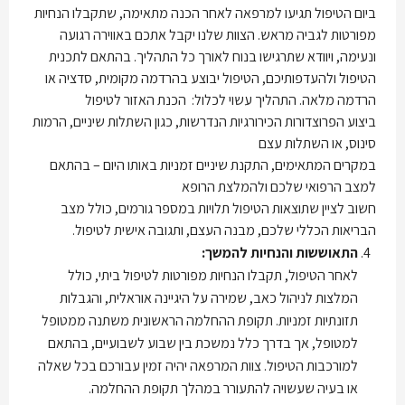
ביום הטיפול תגיעו למרפאה לאחר הכנה מתאימה, שתקבלו הנחיות
מפורטות לגביה מראש. הצוות שלנו יקבל אתכם באווירה רגועה
ונעימה, ויוודא שתרגישו בנוח לאורך כל התהליך. בהתאם לתכנית
הטיפול ולהעדפותיכם, הטיפול יבוצע בהרדמה מקומית, סדציה או
הרדמה מלאה. התהליך עשוי לכלול: הכנת האזור לטיפול
ביצוע הפרוצדורות הכירורגיות הנדרשות, כגון השתלות שיניים, הרמות
סינוס, או השתלות עצם
במקרים המתאימים, התקנת שיניים זמניות באותו היום – בהתאם
למצב הרפואי שלכם ולהמלצת הרופא
חשוב לציין שתוצאות הטיפול תלויות במספר גורמים, כולל מצב
הבריאות הכללי שלכם, מבנה העצם, ותגובה אישית לטיפול.
התאוששות והנחיות להמשך:
לאחר הטיפול, תקבלו הנחיות מפורטות לטיפול ביתי, כולל
המלצות לניהול כאב, שמירה על היגיינה אוראלית, והגבלות
תזונתיות זמניות. תקופת ההחלמה הראשונית משתנה ממטופל
למטופל, אך בדרך כלל נמשכת בין שבוע לשבועיים, בהתאם
למורכבות הטיפול. צוות המרפאה יהיה זמין עבורכם בכל שאלה
או בעיה שעשויה להתעורר במהלך תקופת ההחלמה.