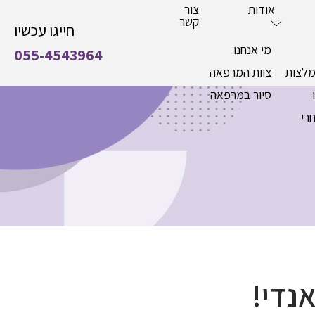
אודות
צור
קשר
חייגו עכשיו
מי אנחנו
055-4543964
מלצות
צוות המרפאה
סיור במרפאה
רי
נדי!